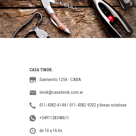
CASA TINOK:
Sarmiento 1254 - CABA
tinok@casatinok.com.ar
011-4382-6144 / 011-4382-9202 y líneas rotativas
+5491128348611
de 10 a 16 hs